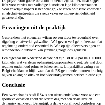
De prijzen voor goede occasion modellen zijn stabiel, maar stijgen
licht voor versies met volledige historie en lage kilometerstanden.
Voor zakelijke kopers is het belangrijk te letten op fiscale voordelen
en afschrijvingsregels die steeds vaker op milieuvriendelijkheid
gebaseerd zijn.
Ervaringen uit de praktijk
Gesprekken met eigenaren wijzen op een grote tevredenheid over
rijgedrag en afwerkingskwaliteit. Wel geven veel gebruikers aan dat
regelmatig onderhoud essentieel is. Wie op tijd olieverversingen en
remonderhoud uitvoert, kan jarenlang zorgeloos genieten.
Een eigenaar uit Nederland deelde dat zijn B8 RS4 pas na 150.000
kilometer wat versleten ophangingcomponenten kreeg, iets wat door
regulier onderhoud prima te beheersen is. Uit praktijkervaring van
Belgische klanten blijkt vaak dat de RS-gebouwde motoren krachtig
blijven zolang de olie- en koelvloeistofsystemen perfect in orde zijn.
Conclusie
Een tweedehands Audi RS4 is een uitstekende keuze voor wie een
sportieve occasion zoekt die iedere dag met een dosis luxe en
dynamiek aankleedt. Belangrijk is dat je vooraf goed controleert op