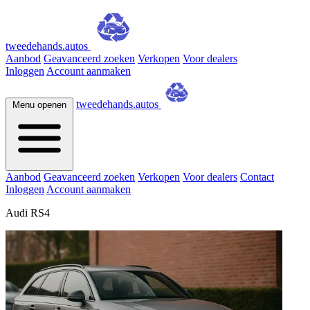
tweedehands.autos
Aanbod
Geavanceerd zoeken
Verkopen
Voor dealers
Inloggen
Account aanmaken
tweedehands.autos
Menu openen
Aanbod
Geavanceerd zoeken
Verkopen
Voor dealers
Contact
Inloggen
Account aanmaken
Audi RS4