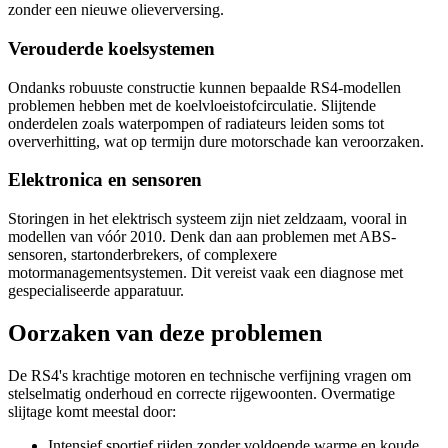
zonder een nieuwe olieverversing.
Verouderde koelsystemen
Ondanks robuuste constructie kunnen bepaalde RS4-modellen
problemen hebben met de koelvloeistofcirculatie. Slijtende
onderdelen zoals waterpompen of radiateurs leiden soms tot
oververhitting, wat op termijn dure motorschade kan veroorzaken.
Elektronica en sensoren
Storingen in het elektrisch systeem zijn niet zeldzaam, vooral in
modellen van vóór 2010. Denk dan aan problemen met ABS-
sensoren, startonderbrekers, of complexere
motormanagementsystemen. Dit vereist vaak een diagnose met
gespecialiseerde apparatuur.
Oorzaken van deze problemen
De RS4's krachtige motoren en technische verfijning vragen om
stelselmatig onderhoud en correcte rijgewoonten. Overmatige
slijtage komt meestal door:
Intensief sportief rijden zonder voldoende warme en koude