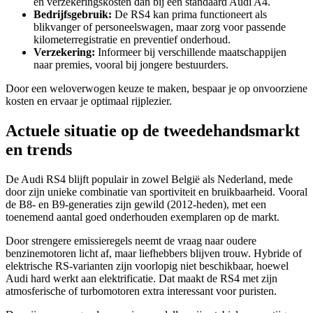
en verzekeringskosten dan bij een standaard Audi A4.
Bedrijfsgebruik:
De RS4 kan prima functioneert als
blikvanger of personeelswagen, maar zorg voor passende
kilometerregistratie en preventief onderhoud.
Verzekering:
Informeer bij verschillende maatschappijen
naar premies, vooral bij jongere bestuurders.
Door een weloverwogen keuze te maken, bespaar je op onvoorziene
kosten en ervaar je optimaal rijplezier.
Actuele situatie op de tweedehandsmarkt
en trends
De Audi RS4 blijft populair in zowel België als Nederland, mede
door zijn unieke combinatie van sportiviteit en bruikbaarheid. Vooral
de B8- en B9-generaties zijn gewild (2012-heden), met een
toenemend aantal goed onderhouden exemplaren op de markt.
Door strengere emissieregels neemt de vraag naar oudere
benzinemotoren licht af, maar liefhebbers blijven trouw. Hybride of
elektrische RS-varianten zijn voorlopig niet beschikbaar, hoewel
Audi hard werkt aan elektrificatie. Dat maakt de RS4 met zijn
atmosferische of turbomotoren extra interessant voor puristen.