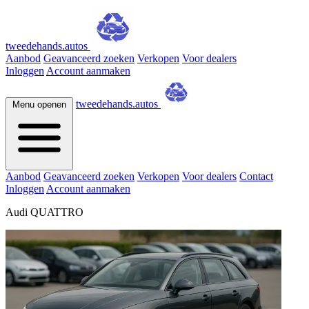
tweedehands.autos
Aanbod
Geavanceerd zoeken
Verkopen
Voor dealers
Inloggen
Account aanmaken
tweedehands.autos
Menu openen
Aanbod
Geavanceerd zoeken
Verkopen
Voor dealers
Contact
Inloggen
Account aanmaken
Audi QUATTRO