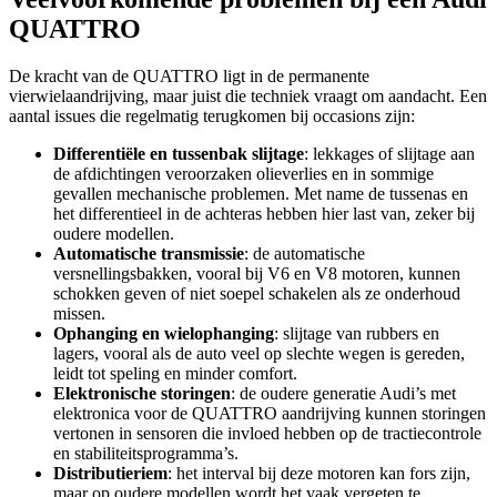
QUATTRO
De kracht van de QUATTRO ligt in de permanente
vierwielaandrijving, maar juist die techniek vraagt om aandacht. Een
aantal issues die regelmatig terugkomen bij occasions zijn:
Differentiële en tussenbak slijtage
: lekkages of slijtage aan
de afdichtingen veroorzaken olieverlies en in sommige
gevallen mechanische problemen. Met name de tussenas en
het differentieel in de achteras hebben hier last van, zeker bij
oudere modellen.
Automatische transmissie
: de automatische
versnellingsbakken, vooral bij V6 en V8 motoren, kunnen
schokken geven of niet soepel schakelen als ze onderhoud
missen.
Ophanging en wielophanging
: slijtage van rubbers en
lagers, vooral als de auto veel op slechte wegen is gereden,
leidt tot speling en minder comfort.
Elektronische storingen
: de oudere generatie Audi’s met
elektronica voor de QUATTRO aandrijving kunnen storingen
vertonen in sensoren die invloed hebben op de tractiecontrole
en stabiliteitsprogramma’s.
Distributieriem
: het interval bij deze motoren kan fors zijn,
maar op oudere modellen wordt het vaak vergeten te