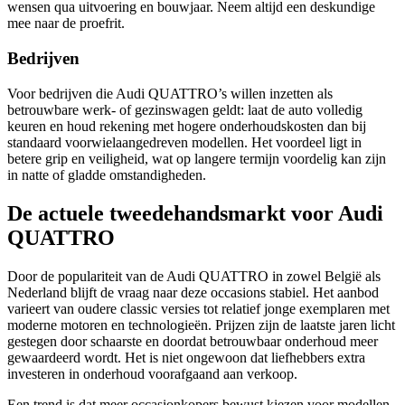
wensen qua uitvoering en bouwjaar. Neem altijd een deskundige
mee naar de proefrit.
Bedrijven
Voor bedrijven die Audi QUATTRO’s willen inzetten als
betrouwbare werk- of gezinswagen geldt: laat de auto volledig
keuren en houd rekening met hogere onderhoudskosten dan bij
standaard voorwielaangedreven modellen. Het voordeel ligt in
betere grip en veiligheid, wat op langere termijn voordelig kan zijn
in natte of gladde omstandigheden.
De actuele tweedehandsmarkt voor Audi
QUATTRO
Door de populariteit van de Audi QUATTRO in zowel België als
Nederland blijft de vraag naar deze occasions stabiel. Het aanbod
varieert van oudere classic versies tot relatief jonge exemplaren met
moderne motoren en technologieën. Prijzen zijn de laatste jaren licht
gestegen door schaarste en doordat betrouwbaar onderhoud meer
gewaardeerd wordt. Het is niet ongewoon dat liefhebbers extra
investeren in onderhoud voorafgaand aan verkoop.
Een trend is dat meer occasionkopers bewust kiezen voor modellen