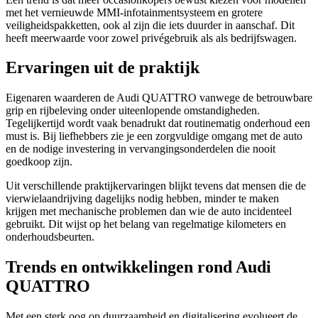
met het vernieuwde MMI-infotainmentsysteem en grotere
veiligheidspakketten, ook al zijn die iets duurder in aanschaf. Dit
heeft meerwaarde voor zowel privégebruik als als bedrijfswagen.
Ervaringen uit de praktijk
Eigenaren waarderen de Audi QUATTRO vanwege de betrouwbare
grip en rijbeleving onder uiteenlopende omstandigheden.
Tegelijkertijd wordt vaak benadrukt dat routinematig onderhoud een
must is. Bij liefhebbers zie je een zorgvuldige omgang met de auto
en de nodige investering in vervangingsonderdelen die nooit
goedkoop zijn.
Uit verschillende praktijkervaringen blijkt tevens dat mensen die de
vierwielaandrijving dagelijks nodig hebben, minder te maken
krijgen met mechanische problemen dan wie de auto incidenteel
gebruikt. Dit wijst op het belang van regelmatige kilometers en
onderhoudsbeurten.
Trends en ontwikkelingen rond Audi
QUATTRO
Met een sterk oog op duurzaamheid en digitalisering evolueert de