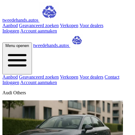
tweedehands.autos
Aanbod
Geavanceerd zoeken
Verkopen
Voor dealers
Inloggen
Account aanmaken
tweedehands.autos
Menu openen
Aanbod
Geavanceerd zoeken
Verkopen
Voor dealers
Contact
Inloggen
Account aanmaken
Audi Others