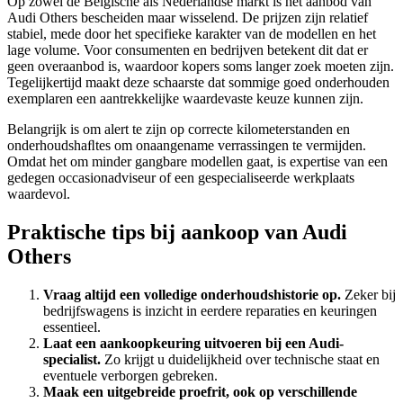
Op zowel de Belgische als Nederlandse markt is het aanbod van
Audi Others bescheiden maar wisselend. De prijzen zijn relatief
stabiel, mede door het specifieke karakter van de modellen en het
lage volume. Voor consumenten en bedrijven betekent dit dat er
geen overaanbod is, waardoor kopers soms langer zoek moeten zijn.
Tegelijkertijd maakt deze schaarste dat sommige goed onderhouden
exemplaren een aantrekkelijke waardevaste keuze kunnen zijn.
Belangrijk is om alert te zijn op correcte kilometerstanden en
onderhoudshaﬂtes om onaangename verrassingen te vermijden.
Omdat het om minder gangbare modellen gaat, is expertise van een
gedegen occasionadviseur of een gespecialiseerde werkplaats
waardevol.
Praktische tips bij aankoop van Audi
Others
Vraag altijd een volledige onderhoudshistorie op.
Zeker bij
bedrijfswagens is inzicht in eerdere reparaties en keuringen
essentieel.
Laat een aankoopkeuring uitvoeren bij een Audi-
specialist.
Zo krijgt u duidelijkheid over technische staat en
eventuele verborgen gebreken.
Maak een uitgebreide proefrit, ook op verschillende