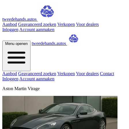
tweedehands.autos
Aanbod
Geavanceerd zoeken
Verkopen
Voor dealers
Inloggen
Account aanmaken
tweedehands.autos
Menu openen
Aanbod
Geavanceerd zoeken
Verkopen
Voor dealers
Contact
Inloggen
Account aanmaken
Aston Martin Virage