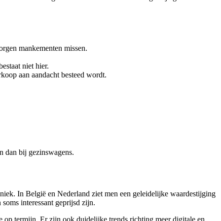
borgen mankementen missen.
staat niet hier.
koop aan aandacht besteed wordt.
en dan bij gezinswagens.
iek. In België en Nederland ziet men een geleidelijke waardestijging
soms interessant geprijsd zijn.
op termijn. Er zijn ook duidelijke trends richting meer digitale en