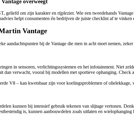
e Vantage overweegt
GT, geliefd om zijn karakter en rijplezier. Wie een tweedehands Vantag
padvies helpt consumenten én bedrijven de juiste checklist af te vinken
 Martin Vantage
fieke aandachtspunten bij de Vantage die men in acht moet nemen, zeke
ingen in sensoren, verlichtingssystemen en het infotainment. Niet zel
 uit dan verwacht, vooral bij modellen met sportieve ophanging. Check 
e V8 – kan kwetsbaar zijn voor koelingsproblemen of olielekkage, voo
delen kunnen bij intensief gebruik tekenen van slijtage vertonen. Denk
stbestendig is, kunnen aanbouwdelen zoals uitlaten en wielophanging las