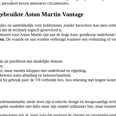
prevaleert boven intensieve circuitsessies.
gebruikte Aston Martin Vantage
lex en aantrekkelijk voor hobbytuner, zonder knowhow kan men ver
 dat de techniek logisch geserviced is.
suren voor Aston Martin zijn aan de hoge kant, goedkoop onderhoud be
en.
De waarde en rust worden verhoogd wanneer een verhuizing of ver
 uit privébezit met duidelijke historie.
en.
ooi, maar moeten kloppen met onderhoud en rijgedrag.
erbeteren soms afstelling en betrouwbaarheid.
 bij gebruik past: de V8 verbruikt fors, hou rekening met hogere kost
eedehandsmarkt, mede door zijn iconische design en hoogwaardige techn
else modellen met links stuur zijn relatief zeldzamer hier, maar kunnen 
ortwagens iets af, maar juist dat vergroot de charme en verzamelwaarde 