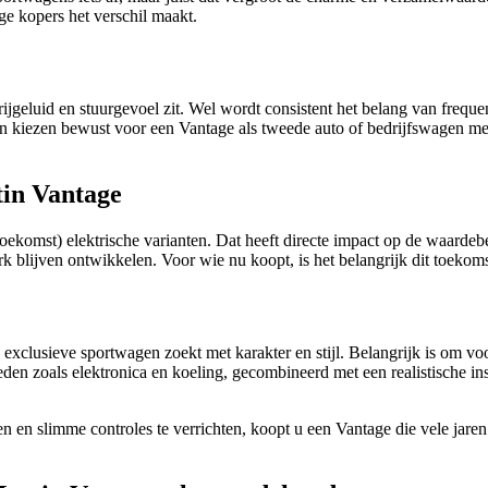
ge kopers het verschil maakt.
ijgeluid en stuurgevoel zit. Wel wordt consistent het belang van freque
en kiezen bewust voor een Vantage als tweede auto of bedrijfswagen m
tin Vantage
e toekomst) elektrische varianten. Dat heeft directe impact op de waa
terk blijven ontwikkelen. Voor wie nu koopt, is het belangrijk dit toeko
clusieve sportwagen zoekt met karakter en stijl. Belangrijk is om voor
en zoals elektronica en koeling, gecombineerd met een realistische in
en slimme controles te verrichten, koopt u een Vantage die vele jaren 