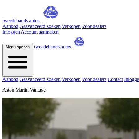
tweedehands.autos
Aanbod
Geavanceerd zoeken
Verkopen
Voor dealers
Inloggen
Account aanmaken
tweedehands.autos
Menu openen
Aanbod
Geavanceerd zoeken
Verkopen
Voor dealers
Contact
Inlogg
Aston Martin Vantage