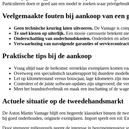
Particulieren doen er goed aan een model te zoeken waar privégebruik 
Veelgemaakte fouten bij aankoop van een 
Geen technische keuring laten uitvoeren.
De Vantage is comp
Te snel kiezen op uiterlijk.
Een mooie carrosserie betekent niet
Onderschatting van onderhoudskosten.
Onderdelen en arbeid
Verwaarlozing van navolgende garanties of servicecontract
Praktische tips bij de aankoop
Vraag altijd naar de herkomst: eersteklas exemplaren komen vaak
Overweeg een specialistisch taxatierapport bij duurdere modell
Let op kilometerstand versus bouwjaar, lage kilometers zijn m
Controleer of de juiste software-updates zijn uitgevoerd; die v
Meet het brandstofverbruik en maak een inschatting of de wagen
Actuele situatie op de tweedehandsmarkt
De Aston Martin Vantage blijft een begeerde klassieker binnen de tw
bij goed onderhouden, originele exemplaren. Import speelt een rol: Eng
Door strengere milieuregels neemt de interesse in benzineintensieve sp