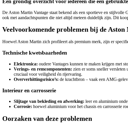
Een grondig overzicht voor iedereen die een gebruikt
De Aston Martin Vantage staat bekend als een sportieve en stijlvolle 
ook met aandachtspunten die niet altijd meteen duidelijk zijn. Dit koo
Veelvoorkomende problemen bij de Aston
Hoewel Aston Martin zich profileert als premium merk, zijn er speci
Technische kwetsbaarheden
Elektronica:
oudere Vantages kunnen te maken krijgen met stor
Verings- en remcomponenten:
zien er soms sneller versleten
cruciaal voor veiligheid én rijervaring.
Oververhittingsrisico’s:
de krachtbron – vaak een AMG-geleverd
Interieur en carrosserie
Slijtage van bekleding en afwerking:
leer en aluminium onder
Corrosie:
hoewel aluminium voor het chassis en carrosserie roe
Oorzaken van deze problemen