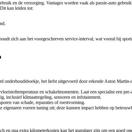
ebruik en de verzorging. Vantages worden vaak als passie-auto gebruikt,
it kan leiden tot:
and.
houdt zich aan het voorgeschreven service-interval, wat vooral bij spo
p
d onderhoudsboekje, het liefst uitgevoerd door erkende Aston Martin-dea
elvloeistoftemperatuur en schakelmomenten. Laat een specialist een p
ig, inclusief klimaatregeling, sensoren en infotainment.
sporen van schade, reparaties of roestvorming.
 eigenaren voeren tuning uit; deze kunnen impact hebben op betrouwb
isch en qua extra kilometerkosten kan het gunstiger zijn om een goed on