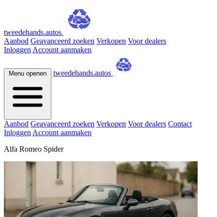
tweedehands.autos
Aanbod
Geavanceerd zoeken
Verkopen
Voor dealers
Inloggen
Account aanmaken
tweedehands.autos
Menu openen
Aanbod
Geavanceerd zoeken
Verkopen
Voor dealers
Contact
Inloggen
Account aanmaken
Alfa Romeo Spider