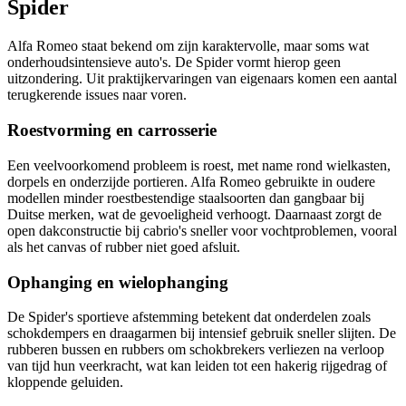
Spider
Alfa Romeo staat bekend om zijn karaktervolle, maar soms wat
onderhoudsintensieve auto's. De Spider vormt hierop geen
uitzondering. Uit praktijkervaringen van eigenaars komen een aantal
terugkerende issues naar voren.
Roestvorming en carrosserie
Een veelvoorkomend probleem is roest, met name rond wielkasten,
dorpels en onderzijde portieren. Alfa Romeo gebruikte in oudere
modellen minder roestbestendige staalsoorten dan gangbaar bij
Duitse merken, wat de gevoeligheid verhoogt. Daarnaast zorgt de
open dakconstructie bij cabrio's sneller voor vochtproblemen, vooral
als het canvas of rubber niet goed afsluit.
Ophanging en wielophanging
De Spider's sportieve afstemming betekent dat onderdelen zoals
schokdempers en draagarmen bij intensief gebruik sneller slijten. De
rubberen bussen en rubbers om schokbrekers verliezen na verloop
van tijd hun veerkracht, wat kan leiden tot een hakerig rijgedrag of
kloppende geluiden.