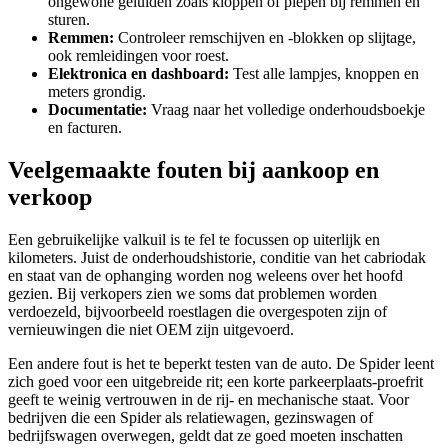
ongewone geluiden zoals kloppen of piepen bij remmen en
sturen.
Remmen:
Controleer remschijven en -blokken op slijtage,
ook remleidingen voor roest.
Elektronica en dashboard:
Test alle lampjes, knoppen en
meters grondig.
Documentatie:
Vraag naar het volledige onderhoudsboekje
en facturen.
Veelgemaakte fouten bij aankoop en
verkoop
Een gebruikelijke valkuil is te fel te focussen op uiterlijk en
kilometers. Juist de onderhoudshistorie, conditie van het cabriodak
en staat van de ophanging worden nog weleens over het hoofd
gezien. Bij verkopers zien we soms dat problemen worden
verdoezeld, bijvoorbeeld roestlagen die overgespoten zijn of
vernieuwingen die niet OEM zijn uitgevoerd.
Een andere fout is het te beperkt testen van de auto. De Spider leent
zich goed voor een uitgebreide rit; een korte parkeerplaats-proefrit
geeft te weinig vertrouwen in de rij- en mechanische staat. Voor
bedrijven die een Spider als relatiewagen, gezinswagen of
bedrijfswagen overwegen, geldt dat ze goed moeten inschatten