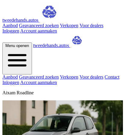
tweedehands.autos
Aanbod
Geavanceerd zoeken
Verkopen
Voor dealers
Inloggen
Account aanmaken
tweedehands.autos
Menu openen
Aanbod
Geavanceerd zoeken
Verkopen
Voor dealers
Contact
Inloggen
Account aanmaken
Aixam Roadline