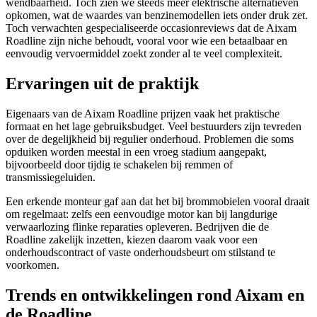
wendbaarheid. Toch zien we steeds meer elektrische alternatieven
opkomen, wat de waardes van benzinemodellen iets onder druk zet.
Toch verwachten gespecialiseerde occasionreviews dat de Aixam
Roadline zijn niche behoudt, vooral voor wie een betaalbaar en
eenvoudig vervoermiddel zoekt zonder al te veel complexiteit.
Ervaringen uit de praktijk
Eigenaars van de Aixam Roadline prijzen vaak het praktische
formaat en het lage gebruiksbudget. Veel bestuurders zijn tevreden
over de degelijkheid bij regulier onderhoud. Problemen die soms
opduiken worden meestal in een vroeg stadium aangepakt,
bijvoorbeeld door tijdig te schakelen bij remmen of
transmissiegeluiden.
Een erkende monteur gaf aan dat het bij brommobielen vooral draait
om regelmaat: zelfs een eenvoudige motor kan bij langdurige
verwaarlozing flinke reparaties opleveren. Bedrijven die de
Roadline zakelijk inzetten, kiezen daarom vaak voor een
onderhoudscontract of vaste onderhoudsbeurt om stilstand te
voorkomen.
Trends en ontwikkelingen rond Aixam en
de Roadline