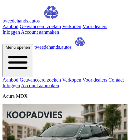
tweedehands.autos
Aanbod
Geavanceerd zoeken
Verkopen
Voor dealers
Inloggen
Account aanmaken
tweedehands.autos
Menu openen
Aanbod
Geavanceerd zoeken
Verkopen
Voor dealers
Contact
Inloggen
Account aanmaken
Acura MDX