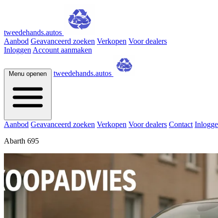
tweedehands.autos
Aanbod
Geavanceerd zoeken
Verkopen
Voor dealers
Inloggen
Account aanmaken
tweedehands.autos
Menu openen
Aanbod
Geavanceerd zoeken
Verkopen
Voor dealers
Contact
Inlogg
Abarth 695