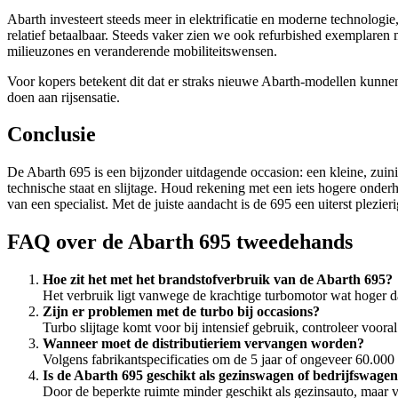
Abarth investeert steeds meer in elektrificatie en moderne technologie,
relatief betaalbaar. Steeds vaker zien we ook refurbished exemplaren
milieuzones en veranderende mobiliteitswensen.
Voor kopers betekent dit dat er straks nieuwe Abarth-modellen kunnen
doen aan rijsensatie.
Conclusie
De Abarth 695 is een bijzonder uitdagende occasion: een kleine, zuini
technische staat en slijtage. Houd rekening met een iets hogere onder
van een specialist. Met de juiste aandacht is de 695 een uiterst plez
FAQ over de Abarth 695 tweedehands
Hoe zit het met het brandstofverbruik van de Abarth 695?
Het verbruik ligt vanwege de krachtige turbomotor wat hoger dan 
Zijn er problemen met de turbo bij occasions?
Turbo slijtage komt voor bij intensief gebruik, controleer voora
Wanneer moet de distributieriem vervangen worden?
Volgens fabrikantspecificaties om de 5 jaar of ongeveer 60.000
Is de Abarth 695 geschikt als gezinswagen of bedrijfswage
Door de beperkte ruimte minder geschikt als gezinsauto, maar v