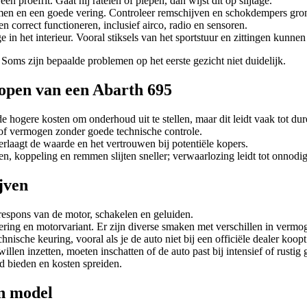
en proefrit. Gaat hij ratelen of piepen, dan wijst dit op slijtage.
mmen en een goede vering. Controleer remschijven en schokdempers grond
 correct functioneren, inclusief airco, radio en sensoren.
 in het interieur. Vooral stiksels van het sportstuur en zittingen kunnen 
 Soms zijn bepaalde problemen op het eerste gezicht niet duidelijk.
kopen van een Abarth 695
e hogere kosten om onderhoud uit te stellen, maar dit leidt vaak tot dure
f vermogen zonder goede technische controle.
erlaagt de waarde en het vertrouwen bij potentiële kopers.
, koppeling en remmen slijten sneller; verwaarlozing leidt tot onnodig
jven
 respons van de motor, schakelen en geluiden.
oering en motorvariant. Er zijn diverse smaken met verschillen in vermog
ische keuring, vooral als je de auto niet bij een officiële dealer koopt
len inzetten, moeten inschatten of de auto past bij intensief of rustig 
d bieden en kosten spreiden.
n model