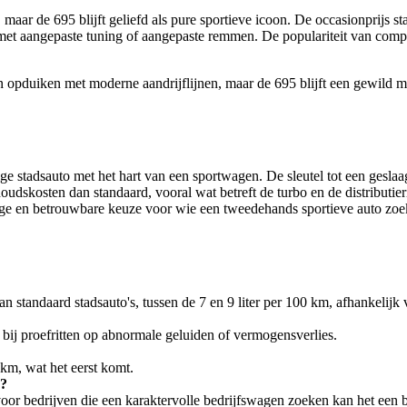
 maar de 695 blijft geliefd als pure sportieve icoon. De occasionprijs st
 met aangepaste tuning of aangepaste remmen. De populariteit van compa
 opduiken met moderne aandrijflijnen, maar de 695 blijft een gewild mo
ge stadsauto met het hart van een sportwagen. De sleutel tot een gesla
houdskosten dan standaard, vooral wat betreft de turbo en de distributi
ierige en betrouwbare keuze voor wie een tweedehands sportieve auto zoe
standaard stadsauto's, tussen de 7 en 9 liter per 100 km, afhankelijk va
l bij proefritten op abnormale geluiden of vermogensverlies.
 km, wat het eerst komt.
n?
oor bedrijven die een karaktervolle bedrijfswagen zoeken kan het een bi