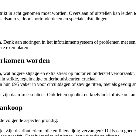
strikt in acht genomen moet worden. Overslaan of uitstellen kan leiden
adsauto’s, door sportonderdelen en speciale afstellingen.
 Denk aan storingen in het infotainmentsysteem of problemen met sensor
ere exemplaren.
oorkomen worden
n, wat hogere slijtage en extra stress op motor en onderstel veroorzaakt.
ijn strikte, regelmatige onderhoudsbeurten cruciaal.
un 695 vaker in voor circuitdagen of stevige ritten, met als gevolg sne
n zijn daarom essentieel. Ook letten op olie- en koelvloeistofniveau k
aankoop
de volgende aspecten grondig:
Zijn distributieriem, olie en filters tijdig vervangen? Dit is een goede