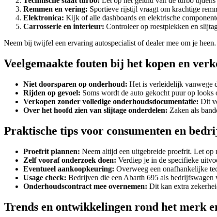
Technische staat turbo:
Let op het geluid van de turbo tijdens e
Remmen en vering:
Sportieve rijstijl vraagt om krachtige re
Elektronica:
Kijk of alle dashboards en elektrische componenten
Carrosserie en interieur:
Controleer op roestplekken en slijtage
Neem bij twijfel een ervaring autospecialist of dealer mee om je heen.
Veelgemaakte fouten bij het kopen en ver
Niet doorsparen op onderhoud:
Het is verleidelijk vanwege d
Rijden op gevoel:
Soms wordt de auto gekocht puur op looks o
Verkopen zonder volledige onderhoudsdocumentatie:
Dit v
Over het hoofd zien van slijtage onderdelen:
Zaken als banden
Praktische tips voor consumenten en bedri
Proefrit plannen:
Neem altijd een uitgebreide proefrit. Let op
Zelf vooraf onderzoek doen:
Verdiep je in de specifieke uitv
Eventueel aankoopkeuring:
Overweeg een onafhankelijke techn
Usage check:
Bedrijven die een Abarth 695 als bedrijfswagen wil
Onderhoudscontract mee overnemen:
Dit kan extra zekerhei
Trends en ontwikkelingen rond het merk e