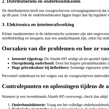
2. Distributieriem en onderhoudskosten
De distributieriem heeft een voorgeschreven vervangingsinterval dat 
op dit punt. Ook de onderhoudskosten liggen hoger dan bij reguliere st
3. Elektronica en interieurafwerking
Kleine mankementen in de elektronische systemen zijn niet ongewoon.
stoelbekleding en knoppen, kan een aandachtspunt zijn, zeker bij oud
Oorzaken van die problemen en hoe ze v
Intensief rijgedrag:
De Abarth 695 nodigt uit tot sportief rijde
Onregelmatig onderhoud:
Door het hogere prestatiekarakter z
Hoge gebruiksduur bij liefhebbers:
Sommige eigenaren zetten h
Preventief onderhoud en het volgen van de voorgeschreven intervalle
Controlepunten en oplossingen tijdens de 
Wanneer je een tweedehands Abarth 695 overweegt, check dan altijd 
Onderhoudshistorie:
Vraag om het volledige onderhoudsboekje. 