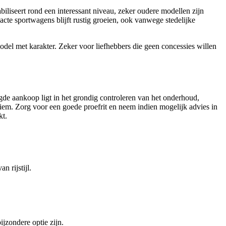
abiliseert rond een interessant niveau, zeker oudere modellen zijn
cte sportwagens blijft rustig groeien, ook vanwege stedelijke
del met karakter. Zeker voor liefhebbers die geen concessies willen
agde aankoop ligt in het grondig controleren van het onderhoud,
eriem. Zorg voor een goede proefrit en neem indien mogelijk advies in
kt.
n rijstijl.
jzondere optie zijn.