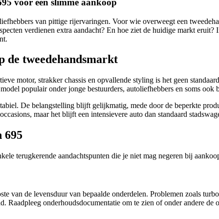
 695 voor een slimme aankoop
j liefhebbers van pittige rijervaringen. Voor wie overweegt een tweede
cten verdienen extra aandacht? En hoe ziet de huidige markt eruit? In
nt.
op de tweedehandsmarkt
ieve motor, strakker chassis en opvallende styling is het geen standaar
 model populair onder jonge bestuurders, autoliefhebbers en soms ook 
abiel. De belangstelling blijft gelijkmatig, mede door de beperkte produ
ccasions, maar het blijft een intensievere auto dan standaard stadswag
h 695
nkele terugkerende aandachtspunten die je niet mag negeren bij aankoo
koste van de levensduur van bepaalde onderdelen. Problemen zoals turbo
ehad. Raadpleeg onderhoudsdocumentatie om te zien of onder andere de ol