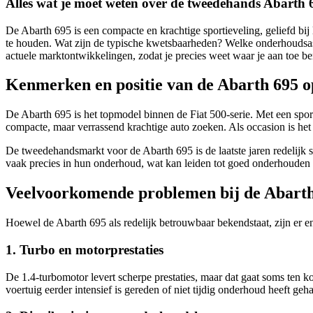
Alles wat je moet weten over de tweedehands Abarth
De Abarth 695 is een compacte en krachtige sportieveling, geliefd bi
te houden. Wat zijn de typische kwetsbaarheden? Welke onderhoudsaspe
actuele marktontwikkelingen, zodat je precies weet waar je aan toe be
Kenmerken en positie van de Abarth 695 
De Abarth 695 is het topmodel binnen de Fiat 500-serie. Met een sport
compacte, maar verrassend krachtige auto zoeken. Als occasion is het
De tweedehandsmarkt voor de Abarth 695 is de laatste jaren redelijk st
vaak precies in hun onderhoud, wat kan leiden tot goed onderhouden o
Veelvoorkomende problemen bij de Abart
Hoewel de Abarth 695 als redelijk betrouwbaar bekendstaat, zijn er e
1. Turbo en motorprestaties
De 1.4-turbomotor levert scherpe prestaties, maar dat gaat soms ten 
voertuig eerder intensief is gereden of niet tijdig onderhoud heeft g