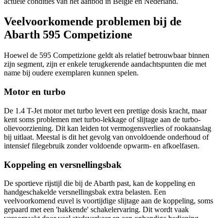
actuele condities van het aanbod in België en Nederland.
Veelvoorkomende problemen bij de
Abarth 595 Competizione
Hoewel de 595 Competizione geldt als relatief betrouwbaar binnen
zijn segment, zijn er enkele terugkerende aandachtspunten die met
name bij oudere exemplaren kunnen spelen.
Motor en turbo
De 1.4 T-Jet motor met turbo levert een prettige dosis kracht, maar
kent soms problemen met turbo-lekkage of slijtage aan de turbo-
olievoorziening. Dit kan leiden tot vermogensverlies of rookaanslag
bij uitlaat. Meestal is dit het gevolg van onvoldoende onderhoud of
intensief filegebruik zonder voldoende opwarm- en afkoelfasen.
Koppeling en versnellingsbak
De sportieve rijstijl die bij de Abarth past, kan de koppeling en
handgeschakelde versnellingsbak extra belasten. Een
veelvoorkomend euvel is voortijdige slijtage aan de koppeling, soms
gepaard met een 'hakkende' schakelervaring. Dit wordt vaak