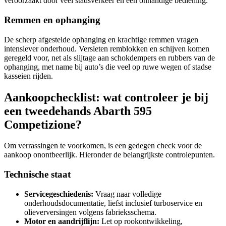
veroorzaakt door veel stadsverkeer en een onhandige bediening.
Remmen en ophanging
De scherp afgestelde ophanging en krachtige remmen vragen
intensiever onderhoud. Versleten remblokken en schijven komen
geregeld voor, net als slijtage aan schokdempers en rubbers van de
ophanging, met name bij auto’s die veel op ruwe wegen of stadse
kasseien rijden.
Aankoopchecklist: wat controleer je bij
een tweedehands Abarth 595
Competizione?
Om verrassingen te voorkomen, is een gedegen check voor de
aankoop onontbeerlijk. Hieronder de belangrijkste controlepunten.
Technische staat
Servicegeschiedenis:
Vraag naar volledige
onderhoudsdocumentatie, liefst inclusief turboservice en
olieverversingen volgens fabrieksschema.
Motor en aandrijflijn:
Let op rookontwikkeling,